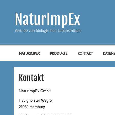
Zum
Inhalt
springen
NaturImpEx
Vertrieb von biologischen Lebensmitteln
NATURIMPEX
PRODUKTE
KONTAKT
DATEN
Kontakt
NaturImpEx GmbH
Havighorster Weg 6
21031 Hamburg