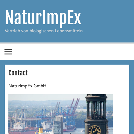
Skip
to
NaturImpEx
content
Vertrieb von biologischen Lebensmitteln
Contact
NaturImpEx GmbH